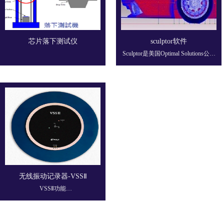
芯片落下测试仪
sculptor软件
Sculptor是美国Optimal Solutions公司
基于长年的CAE/CFD方面的研究和
工作经验，针对传统仿真和设计优
化的局限，研发的致力于解决自动
化网格变形的应用软件。OS公司集
中了CAE/CFD外形优化行业内的一
批顶尖技术精英，自1990年开始，
花费了大量的精力， 开创了独有的
任意形状变形技术（Arbitrary Shape
Deformation），能够快速、高效地
为用户解决工程设计中涉及网格形
状变化的各种难题。它支持各种主
流CAE软件的网格文件，如Fluent、
CFX、Star-CD、Star-CCM+、
无线振动记录器-VSSⅡ
Plot3d、Polyflow、ANSYS、
VSSⅡ功能
Abaqus、Nastran等，能按照工程师
VSSⅡ可以量测三轴振动、精准的倾
的要求，对网格进行变形操作，并
角、温度与湿度。外型轻薄，厚度
能够实时地观察变形的效果。
仅4mm，提供两种尺寸(8英寸与12英